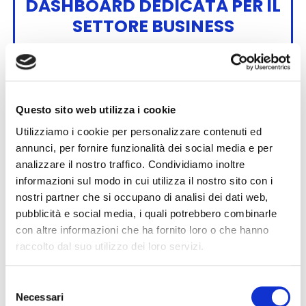
DASHBOARD DEDICATA PER IL
SETTORE BUSINESS
Dimentica i fogli di calcolo, i lunghi scambi via
email e le telefonate per gestire la
movimentazione dei tuoi veicoli! Con la nostra
soluzione hai tutto in un unico cruscotto digitale
Questo sito web utilizza i cookie
semplificato. Ottimizzi il tuo tempo, quello dei
tuoi collaboratori e rendi più fluidi e agili i processi.
Utilizziamo i cookie per personalizzare contenuti ed
Gestisci tutto in maniera pratica, precisa e
annunci, per fornire funzionalità dei social media e per
veloce, in totale comfort e senza stress.
analizzare il nostro traffico. Condividiamo inoltre
informazioni sul modo in cui utilizza il nostro sito con i
nostri partner che si occupano di analisi dei dati web,
pubblicità e social media, i quali potrebbero combinarle
con altre informazioni che ha fornito loro o che hanno
raccolto dal suo utilizzo dei loro servizi.
Selezione
RISPARMIO TEMPO E DENARO
Necessari
del