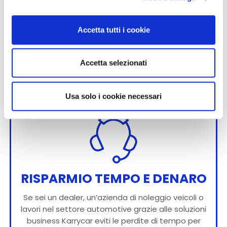
email e le telefonate per gestire la
movimentazione dei tuoi veicoli! Con la nostra
soluzione hai tutto in un unico cruscotto digitale
Accetta tutti i cookie
semplificato. Ottimizzi il tuo tempo, quello dei
tuoi collaboratori e rendi più fluidi e agili i processi.
Accetta selezionati
Gestisci tutto in maniera pratica, precisa e
veloce, in totale comfort e senza stress.
Usa solo i cookie necessari
RISPARMIO TEMPO E DENARO
Se sei un dealer, un’azienda di noleggio veicoli o
lavori nel settore automotive grazie alle soluzioni
business Karrycar eviti le perdite di tempo per