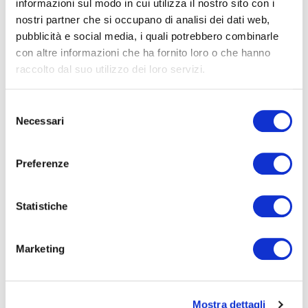
informazioni sul modo in cui utilizza il nostro sito con i
TRASPORTATORI PARTNER
nostri partner che si occupano di analisi dei dati web,
CERTIFICAT
pubblicità e social media, i quali potrebbero combinarle
con altre informazioni che ha fornito loro o che hanno
Collaboriamo solo con trasportatori professionali
raccolto dal suo utilizzo dei loro servizi.
e in regola. Selezioniamo tutti i trasportatori
nostri partner tra professionisti certificati affinché
Selezione
tu possa spedire i tuoi veicoli in tutta tranquillità,
Necessari
del
senza brutte sorprese.
consenso
Preferenze
Statistiche
DASHBOARD DEDICATA PER IL
Marketing
SETTORE BUSINESS
Dimentica i fogli di calcolo, i lunghi scambi via
Mostra dettagli