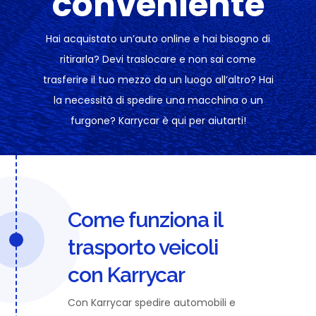
conveniente
Hai acquistato un’auto online e hai bisogno di
ritirarla? Devi traslocare e non sai come
trasferire il tuo mezzo da un luogo all’altro? Hai
la necessità di spedire una macchina o un
furgone? Karrycar è qui per aiutarti!
Come funziona il
trasporto veicoli
con Karrycar
Con Karrycar spedire automobili e